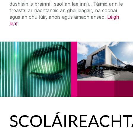
dúshláin is práinní i saol an lae inniu. Táimid ann le
freastal ar riachtanais an gheilleagair, na sochaí
agus an chultúir, anois agus amach anseo.
Léigh
leat
.
SCOLÁIREACHT