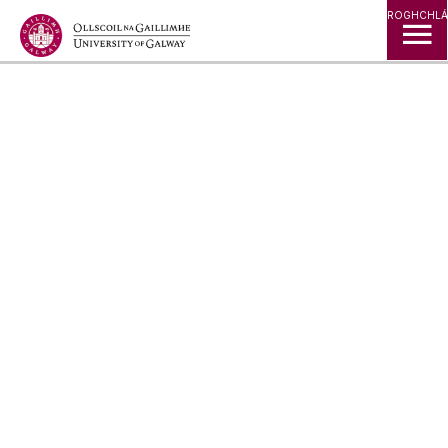
Léim go Ábhar
ROGHCHLÁ