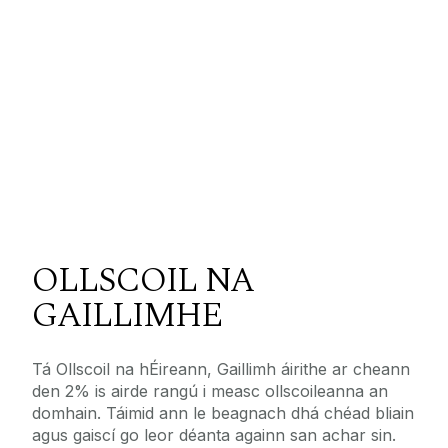
OLLSCOIL NA
GAILLIMHE
Tá Ollscoil na hÉireann, Gaillimh áirithe ar cheann
den 2% is airde rangú i measc ollscoileanna an
domhain. Táimid ann le beagnach dhá chéad bliain
agus gaiscí go leor déanta againn san achar sin.