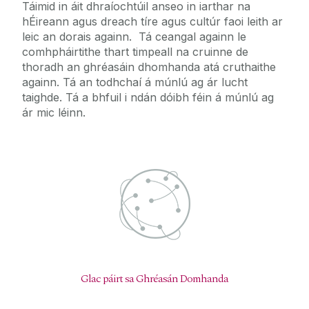
Táimid in áit dhraíochtúil anseo in iarthar na
hÉireann agus dreach tíre agus cultúr faoi leith ar
leic an dorais againn. Tá ceangal againn le
comhpháirtithe thart timpeall na cruinne de
thoradh an ghréasáin dhomhanda atá cruthaithe
againn. Tá an todhchaí á múnlú ag ár lucht
taighde. Tá a bhfuil i ndán dóibh féin á múnlú ag
ár mic léinn.
Glac páirt sa Ghréasán Domhanda