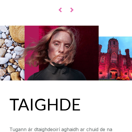
◅
▻
TAIGHDE
Tugann ár dtaighdeoirí aghaidh ar chuid de na