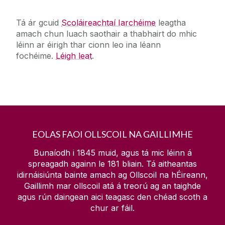
Tá ár gcuid
Scoláireachtaí Iarchéime
leagtha
amach chun luach saothair a thabhairt do mhic
léinn ar éirigh thar cionn leo ina léann
fochéime.
Léigh leat
.
EOLAS FAOI OLLSCOIL NA GAILLIMHE
Bunaíodh i 1845 muid, agus tá mic léinn á
spreagadh againn le
181
bliain. Tá aitheantas
idirnáisiúnta bainte amach ag Ollscoil na hÉireann,
Gaillimh mar ollscoil atá á treorú ag an taighde
agus rún daingean aici teagasc den chéad scoth a
chur ar fáil.