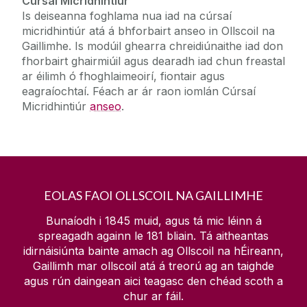
Cúrsaí Micridhintiúr
Imeachtaí
Is deiseanna foghlama nua iad na cúrsaí
Teicneolaíocht Faisnéise
micridhintiúr atá á bhforbairt anseo in Ollscoil na
Oiliúint & Oideachas
Gaillimhe. Is modúil ghearra chreidiúnaithe iad don
Eolas Fúinn
fhorbairt ghairmiúil agus dearadh iad chun freastal
Oideachas Pobail
ar éilimh ó fhoghlaimeoirí, fiontair agus
Scoil Samhraidh Idirnáisiúnta
Ceisteanna Coitianta
eagraíochtaí. Féach ar ár raon iomlán Cúrsaí
Micridhintiúr
anseo
.
Aitheantas Réamhfhoghlama (RPL)
CPD & Cúrsaí Micridhintiúr
EOLAS FAOI OLLSCOIL NA GAILLIMHE
Mic Léinn inspioráideacha
Bunaíodh i 1845 muid, agus tá mic léinn á
spreagadh againn le
181
bliain. Tá aitheantas
Conairí Dul Chun Cinn (Breisoideachas)
idirnáisiúnta bainte amach ag Ollscoil na hÉireann,
Gaillimh mar ollscoil atá á treorú ag an taighde
Mic Léinn Nua
agus rún daingean aici teagasc den chéad scoth a
chur ar fáil.