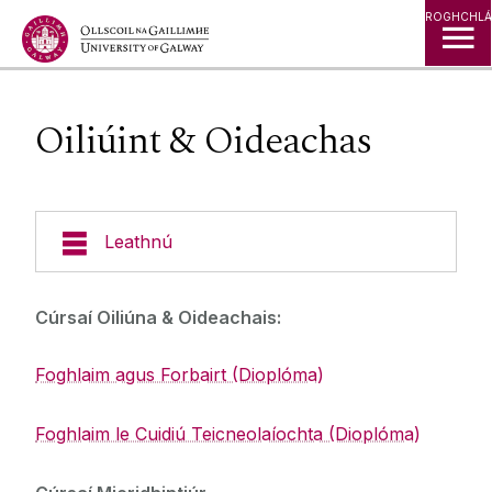
Léim go Ábhar
ROGHCHLÁ
Oiliúint & Oideachas
Leathnú
Cúrsaí de réir Ábhair
Cúrsaí Oiliúna & Oideachais:
Aimsigh Cúrsa
Foghlaim agus Forbairt (Dioplóma)
Mic Léinn Nua
Na Dána, na Daonnachtaí & na hEolaíochtaí
Sóisialta
Foghlaim le Cuidiú Teicneolaíochta (Dioplóma)
Gnó & Bainistíocht
Cúrsaí ar Líne
Eolaíocht & Teicneolaíocht