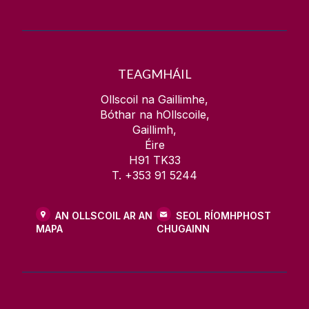
Gearrchúrsaí (neamhchreidiúnaithe)
Cúrsaí
TEAGMHÁIL
Eolas
Ollscoil na Gaillimhe,
Bóthar na hOllscoile,
Tacaíochtaí
Gaillimh,
Éire
H91 TK33
T. +353 91 5244
AN OLLSCOIL AR AN
SEOL RÍOMHPHOST
MAPA
CHUGAINN