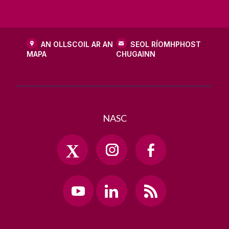
H91 TK33
T. +353 91 5244
AN OLLSCOIL AR AN
SEOL RÍOMHPHOST
MAPA
CHUGAINN
NASC