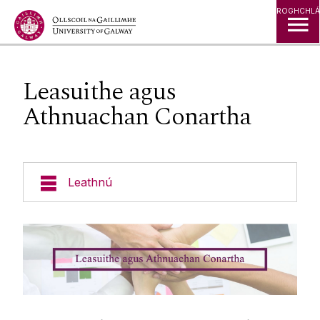
Léim go Ábhar
ROGHCHLÁ
Leasuithe agus
Athnuachan Conartha
Leathnú
Eolas Fúinn
Don Fhoireann
Forbairt Foirne