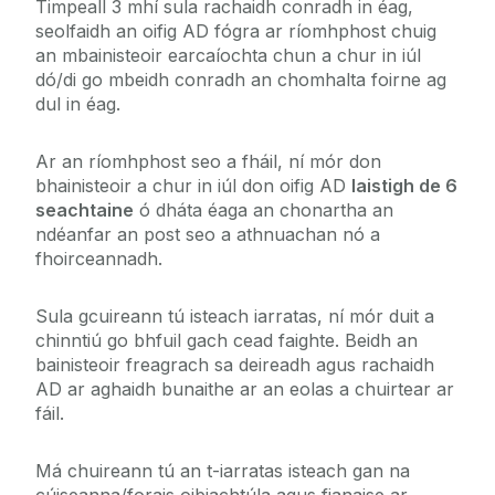
Timpeall 3 mhí sula rachaidh conradh in éag,
Tar ag obair linn
seolfaidh an oifig AD fógra ar ríomhphost chuig
an mbainisteoir earcaíochta chun a chur in iúl
dó/di go mbeidh conradh an chomhalta foirne ag
Nuacht
dul in éag.
I rith na Fostaíochta
Ar an ríomhphost seo a fháil, ní mór don
bhainisteoir a chur in iúl don oifig AD
laistigh de 6
seachtaine
ó dháta éaga an chonartha an
Earcaíocht agus Roghnúchán
ndéanfar an post seo a athnuachan nó a
fhoirceannadh.
Foghlaim agus Forbairt
Sula gcuireann tú isteach iarratas, ní mór duit a
Folláine Fostaithe
chinntiú go bhfuil gach cead faighte. Beidh an
bainisteoir freagrach sa deireadh agus rachaidh
AD ar aghaidh bunaithe ar an eolas a chuirtear ar
Core Portal
fáil.
Comhpháirtithe Gnó AD
Má chuireann tú an t-iarratas isteach gan na
cúiseanna/forais oibiachtúla agus fianaise ar