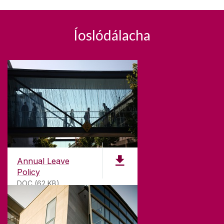
Íoslódálacha
Annual Leave
Policy
DOC (62 KB)