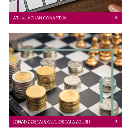
ATHNUACHAN CONARTHA
Ionad Costais An Fhostaí A Athrú
Cliceáil anseo chun tuilleadh eolais a
fháil faoi ionad costais an fhostaí a
athrú
IONAD COSTAIS AN FHOSTAÍ A ATHRÚ