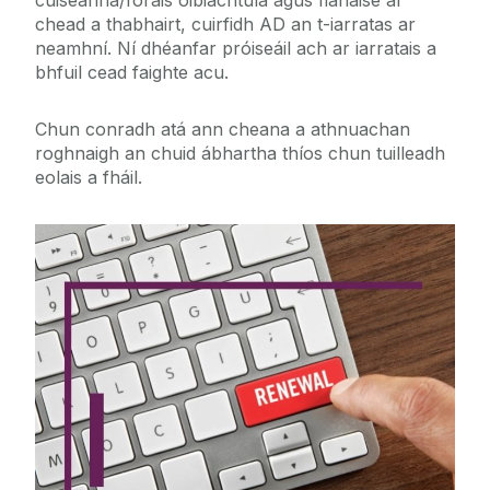
Ceisteanna Coitianta
chead a thabhairt, cuirfidh AD an t-iarratas ar
neamhní. Ní dhéanfar próiseáil ach ar iarratais a
bhfuil cead faighte acu.
Bainistíocht Saolré Conartha Fostaíochta
Chun conradh atá ann cheana a athnuachan
Leasuithe agus Athnuachan Conartha
roghnaigh an chuid ábhartha thíos chun tuilleadh
eolais a fháil.
Dul ar Scor
Lucht Fágála/Éirithe as
Athnuachan Conartha
Cliceáil anseo chun tuilleadh eolais a
fháil ar athnuachan conartha