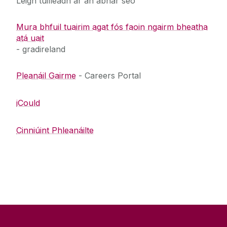
Léigh tuilleadh ar an ábhar seo
Mura bhfuil tuairim agat fós faoin ngairm bheatha
atá uait
- gradireland
Pleanáil Gairme
- Careers Portal
iCould
Cinniúint Phleanáilte