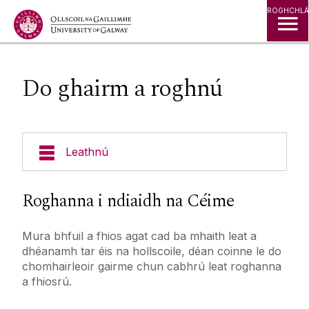
Léim go Ábhar
ROGHCHLÁ
Do ghairm a roghnú
Leathnú
Cúrsaí
Roghanna i ndiaidh na Céime
Foirgnimh & Eastáit
Mura bhfuil a fhios agat cad ba mhaith leat a
dhéanamh tar éis na hollscoile, déan coinne le do
Seirbhísí do Mhic Léinn
chomhairleoir gairme chun cabhrú leat roghanna
a fhiosrú.
Cumainn na Mac Léinn