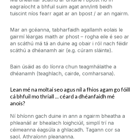
eagraíocht a bhfuil suim agat ann/inti beidh
tuiscint níos fearr agat ar an bpost / ar an ngairm.
Mar an gcéanna, tabharfaidh agallamh eolais le
gairmí léargas maith ar phost – rogha eile é seo ar
an scáthú má tá an duine ag obair i ról nach féidir
scáthú a dhéanamh air (e.g. cúram sláinte).
Bain úsáid as do líonra chun teagmhálaithe a
dhéanamh (teaghlach, cairde, comharsana).
Lean mé na moltaí seo agus níl a fhios agam go fóill
cá bhfuil mo thriall ... céard a dhéanfaidh mé
anois?
Ní bhíonn gach duine in ann a ngairm bheatha a
phleanáil ar bhealach loighciúil, simplí trí na
céimeanna éagsúla a ghlacadh. Tagann cor sa
saol. Athraíonn pleananna.