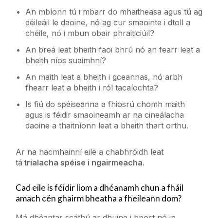
Roghnaigh Iarchéim
An mbíonn tú i mbarr do mhaitheasa agus tú ag
Ceisteanna Coitianta
déileáil le daoine, nó ag cur smaointe i dtoll a
chéile, nó i mbun obair phraiticiúil?
Fáilte chuig an Oifig Párolla & Costas
An breá leat bheith faoi bhrú nó an fearr leat a
bheith níos suaimhní?
An maith leat a bheith i gceannas, nó arbh
fhearr leat a bheith i ról tacaíochta?
Is fiú do spéiseanna a fhiosrú chomh maith
agus is féidir smaoineamh ar na cineálacha
daoine a thaitníonn leat a bheith thart orthu.
Ar na hacmhainní eile a chabhróidh leat
tá
trialacha spéise i ngairmeacha
.
Cad eile is féidir liom a dhéanamh chun a fháil
amach cén ghairm bheatha a fheileann dom?
Má dhéantar scáthú ar dhuine i bpost nó in