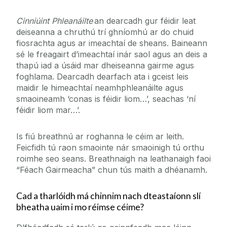
Cinniúint Phleanáilte
an dearcadh gur féidir leat
deiseanna a chruthú trí ghníomhú ar do chuid
fiosrachta agus ar imeachtaí de sheans. Baineann
sé le freagairt d’imeachtaí inár saol agus an deis a
thapú iad a úsáid mar dheiseanna gairme agus
foghlama. Dearcadh dearfach ata i gceist leis
maidir le himeachtaí neamhphleanáilte agus
smaoineamh ‘conas is féidir liom…’, seachas ‘ní
féidir liom mar…’.
Is fiú breathnú ar roghanna le céim ar leith.
Feicfidh tú raon smaointe nár smaoinigh tú orthu
roimhe seo seans. Breathnaigh na leathanaigh faoi
“Féach Gairmeacha” chun tús maith a dhéanamh.
Cad a tharlóidh má chinnim nach dteastaíonn slí
bheatha uaim i mo réimse céime?