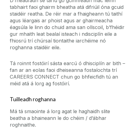
D’fhéadfadh sé tarlú go gcinnfeadh mac léinn
tabhairt faoi ghairm bheatha atá difriúil óna gcuid
staidéir reatha. De réir mar a fhaigheann tú taithí
agus léargais ar phoist agus ar ghairmeacha
éagsúla le linn do chuid ama san ollscoil, b’fhéidir
gur mhaith leat bealaí isteach i ndisciplín eile a
fhiosrú trí chúrsaí tiontaithe iarchéime nó
roghanna staidéir eile.
Tá roinnt fostóirí sásta earcú ó dhisciplín ar bith –
fan ar an eolas faoi dheiseanna fostaíochta trí
CAREERS CONNECT chun go bhfeicfidh tú an
méid atá á lorg ag fostóirí.
Tuilleadh roghanna
Má tá smaointe á lorg agat le haghaidh slite
beatha a bhaineann le do chéim / d’ábhar
roghnaithe.