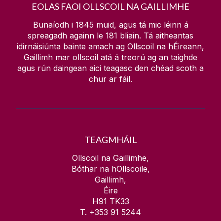
EOLAS FAOI OLLSCOIL NA GAILLIMHE
Bunaíodh i 1845 muid, agus tá mic léinn á
spreagadh againn le
181
bliain. Tá aitheantas
idirnáisiúnta bainte amach ag Ollscoil na hÉireann,
Gaillimh mar ollscoil atá á treorú ag an taighde
agus rún daingean aici teagasc den chéad scoth a
chur ar fáil.
TEAGMHÁIL
Ollscoil na Gaillimhe,
Bóthar na hOllscoile,
Gaillimh,
Éire
H91 TK33
T. +353 91 5244