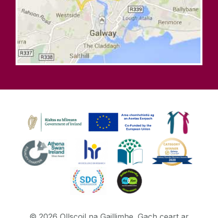
©
2026
Ollscoil na Gaillimhe.
Gach ceart ar