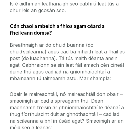
Is é aidhm an leathanaigh seo cabhrú leat tús a
chur leis an gcosán seo. ‌
Oifig an Uachtaráin Ionaid & Meabhránaí
Cén chaoi a mbeidh a fhios agam céard a
Láithreán na Foirne
fheileann domsa?
Breathnaigh ar do chuid buanna (do
An tIonad Forbartha Gairmeacha
chuid scileanna) agus cad ba mhaith leat a fháil as
post (do luachanna). Tá tús maith déanta ansin
agat. Cabhraíonn sé sin leat fáil amach cén cineál
Seirbhísí do Mhic Léinn
duine thú agus cad iad na gníomhaíochtaí a
Lá Oscailte Fochéime
FéachGairmeacha
mbaineann tú taitneamh astu. Mar shampla:
Seirbhísí d'Fhostóirí
Clárlann
Do ghairm a roghnú
Foghlaim Obairbhunaithe
Obair le maireachtáil, nó maireachtáil don obair –
Gradam Infhostaitheachta
Trialacha spéise i nGairmeacha
smaoinigh ar cad a spreagann thú. Déan
Eolas Fúinn
Staidéar breise & Maoiniú
Foirmeacha na hOifige Párolla & Costais
machnamh freisin ar ghníomhaíochtaí le déanaí a
Cad a dhéanann Céimithe?
Careers Connect
thug fíorthuiscint duit ar ghnóthachtáil – cad iad
Aimsigh Post
na scileanna a bhí in úsáid agat? Smaoinigh ar an
Daltaí Ardteistiméireachta
Imeachtaí
méid seo a leanas:
Nasc le Careers