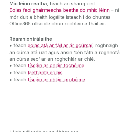
Mic léinn reatha
, féach an sharepoint
Eolas faoi ghairmeacha beatha do mhic léinn
– ní
mór duit a bheith logáilte isteach i do chuntas
Office365 ollscoile chun rochtain a fháil air.
Réamhiontrálaithe
• féach
eolas atá ar fáil ar ár gcúrsaí
, roghnaigh
an cúrsa atá uait agus ansin ‘cén fáth a roghnófá
an cúrsa seo’ ar an roghchlár ar chlé.
• féach
físeáin ar chláir fochéime
• féach
laethanta eolais
• féach
físeáin ar chláir iarchéime
Naisc Sheachtracha